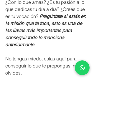
¿Con lo que amas? ¿Es tu pasión a lo 
que dedicas tu día a día? ¿Crees que 
es tu vocación? 
Pregúntate si estás en 
la misión que te toca, esto es una de 
las llaves más importantes para 
conseguir todo lo menciona 
anteriormente. 
No tengas miedo, estas aquí para 
conseguir lo que te propongas, no lo 
olvides.
Aprovechamos este artículo para 
dejaros un enlace de una tertulia sobre 
NEUROPADEL
: “Cómo las actitudes 
favorecen al éxito”. En esta tertulia se 
unió Marta Marrero, la número 1 del 
mundo en el circuito WPT y también, 
Enric Sanmarti el número 1 de 