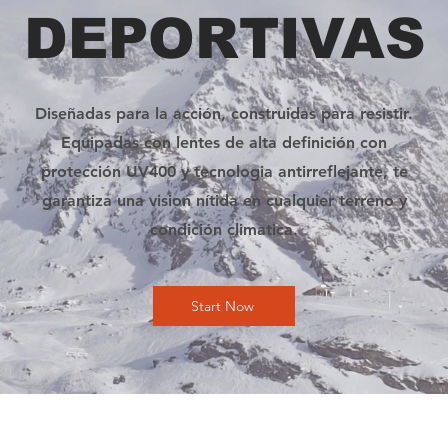
DEPORTIVAS
Diseñadas para la acción, construidas para resistir.
Equipadas con lentes de alta definición con
protección UV400 y tecnologia antirreflejante, te
garantiza una vision nítida en cualquier terreno y
condición climatica.
Start Now