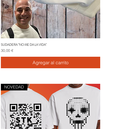
SUDADERA "NO ME DA LA VIDA"
Vista rápida
Precio
30,00 €
Agregar al carrito
NOVEDAD