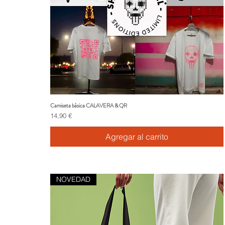
Camiseta básica CALAVERA & QR
Vista rápida
Precio
14,90 €
Agregar al carrito
NOVEDAD