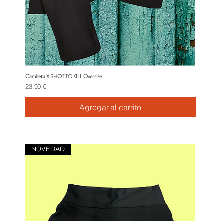
Camiseta X SHOT TO KILL Oversize
Vista rápida
Precio
23,90 €
Agregar al carrito
NOVEDAD