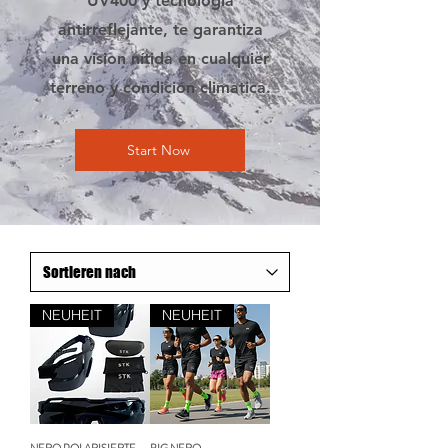
UV400 y tecnologia
antirreflejante, te garantiza
una vision nítida en cualquier
terreno y condición climatica.
Start Now
NEUHEIT
NEUHEIT