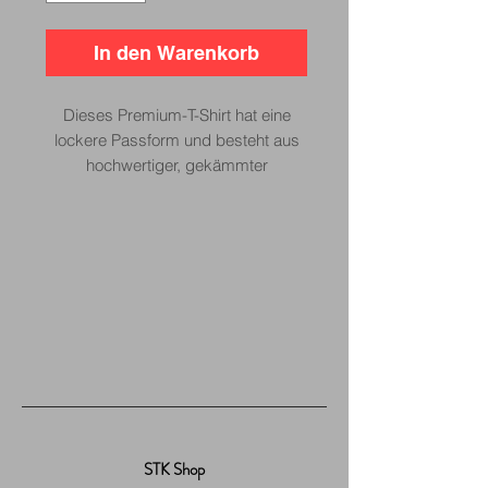
In den Warenkorb
Dieses Premium-T-Shirt hat eine
lockere Passform und besteht aus
hochwertiger, gekämmter
Baumwolle. Dank der gekämmten
Baumwolle ist der Stoff sehr
angenehm zu tragen und bietet
außergewöhnlichen Tragekomfort.
STK Shop