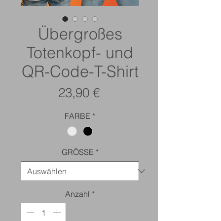
Übergroßes
Totenkopf- und
QR-Code-T-Shirt
Preis
23,90 €
FARBE
*
GRÖSSE
*
Anzahl
*