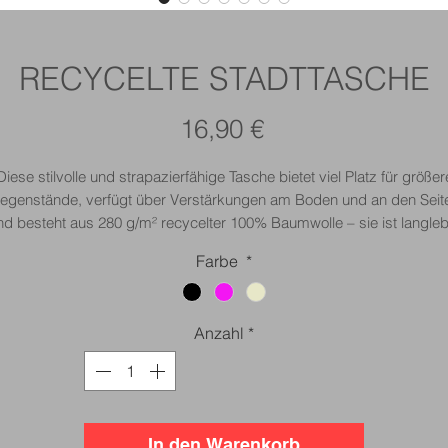
RECYCELTE STADTTASCHE
Preis
16,90 €
Diese stilvolle und strapazierfähige Tasche bietet viel Platz für größer
egenstände, verfügt über Verstärkungen am Boden und an den Seit
nd besteht aus 280 g/m² recycelter 100% Baumwolle – sie ist langleb
und bereit für den täglichen Gebrauch.
Farbe
*
Anzahl
*
In den Warenkorb